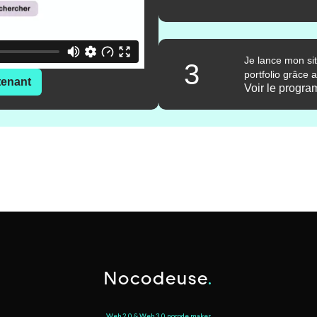
Je lance mon si
3
portfolio grâce 
tenant
Voir le progr
Nocodeuse
.
Web 2.0 & Web 3.0 nocode maker