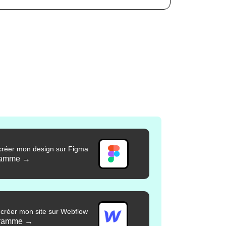
créer mon design sur Figma
gramme
→
 créer mon site sur Webflow
ogramme
→