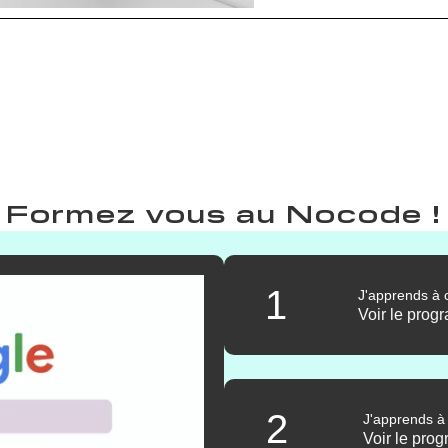
Formez vous au Nocode !
1
J'apprends à 
Voir le pro
2
J'apprends à
Voir le pr